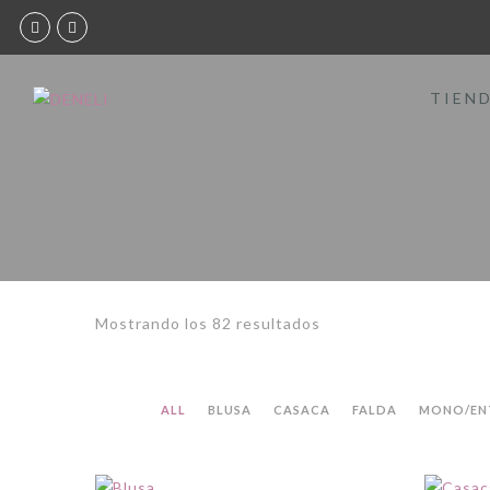
TIEN
Sorted
Mostrando los 82 resultados
by
latest
ALL
BLUSA
CASACA
FALDA
MONO/EN