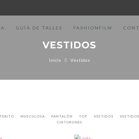
DA
GUÍA DE TALLES
FASHIONFILM
CON
VESTIDOS
Inicio
Vestidos
TERITO
MUSCULOSA
PANTALÓN
TOP
VESTIDOS
VESTIDO
CINTURONES