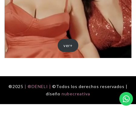
ver+
®2025
| ®DENELI |
©Todos los derechos reservados |
diseño
nubecreativa