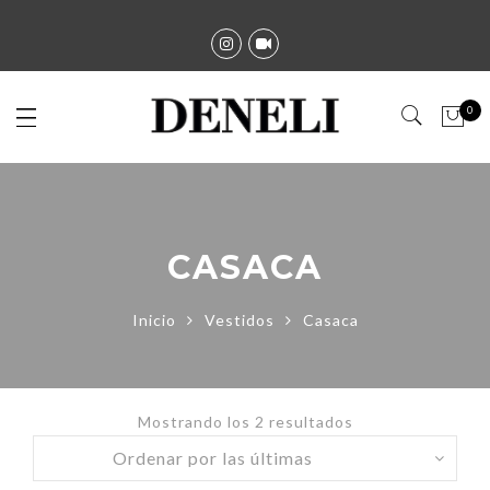
0
CASACA
Inicio
Vestidos
Casaca
Mostrando los 2 resultados
Ordenado
por
más