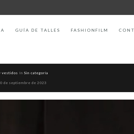
DA
GUÍA DE TALLES
FASHIONFILM
CON
y
vestidos
In
Sin categoría
0 de septiembre de 2023