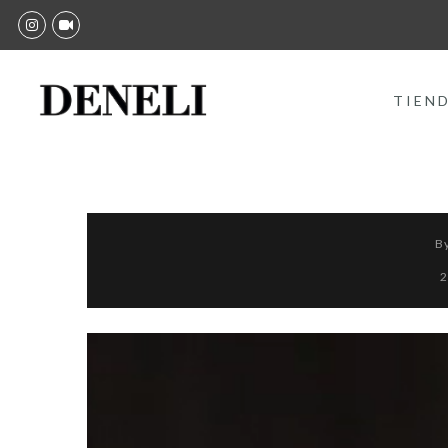
TIEN
B
2