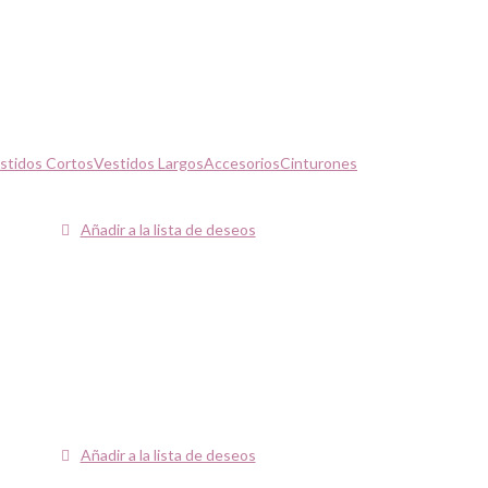
stidos Cortos
Vestidos Largos
Accesorios
Cinturones
Añadir a la lista de deseos
Añadir a la lista de deseos