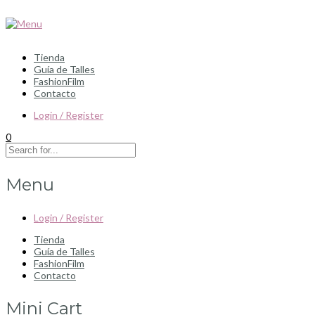
Tienda
Guía de Talles
FashionFilm
Contacto
Login / Register
0
Menu
Login / Register
Tienda
Guía de Talles
FashionFilm
Contacto
Mini Cart