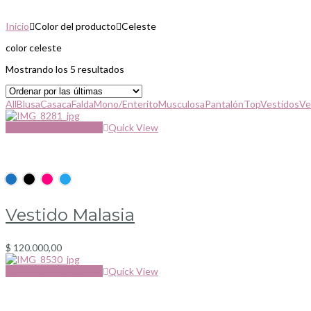
Inicio
Color del producto
Celeste
color celeste
Sorted
Mostrando los 5 resultados
by
latest
All
Blusa
Casaca
Falda
Mono/Enterito
Musculosa
Pantalón
Top
Vestidos
Ve
Seleccionar opciones
Quick View
Vestido Malasia
$
120.000,00
Seleccionar opciones
Quick View